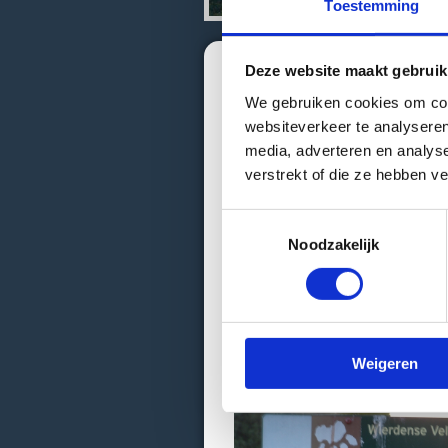
Toestemming
Deze website maakt gebruik
Omgeving
We gebruiken cookies om cont
Twente ligt ingesloten tussen 
websiteverkeer te analyseren
mogelijkheden voor de ontspann
media, adverteren en analys
verstrekt of die ze hebben v
Twente heeft heel wat gezellige
vormen daar zeker geen uitzond
Toestemmingsselectie
ligt om de hoek, kortom: “Weer 
Noodzakelijk
In de omgeving van camping Bi
onderstaand overzicht voor een 
Uiteraard kunt u met ons cont
Weigeren