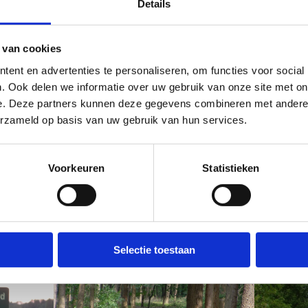
Details
 van cookies
ent en advertenties te personaliseren, om functies voor social
de Regge en de Dinkel. Op korte afstand stroomt de Regge. Deze ri
. Ook delen we informatie over uw gebruik van onze site met on
ing, bijvoorbeeld om te vissen, een kanotocht of ander watervert
e. Deze partners kunnen deze gegevens combineren met andere i
erzameld op basis van uw gebruik van hun services.
 pittoreske dorpen waar altijd wel ergens activiteiten gaande zijn.
ering op! Daarnaast zijn grotere plaatsen in de buurt voor de “wi
of geen weer “Bij de schaapskooi” vindt u meer! “
Voorkeuren
Statistieken
j de Schaapskooi zijn diverse bezienswaardigheden en uitgaansge
kleine selectie) en activiteiten te doen, zoals fiets- en mountain
act opnemen om informatie op te vragen over de verdere mogelij
Selectie toestaan