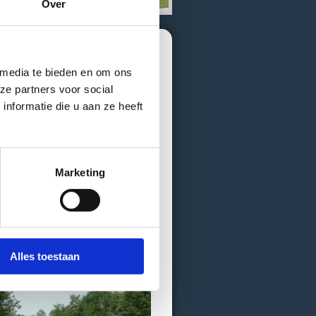
Over
 media te bieden en om ons
vier biedt uitgebreide
ze partners voor social
ier.
nformatie die u aan ze heeft
 Nijverdal en Hellendoorn
nkelsporter”. En ook Duitsland
Marketing
legenheden te bezoeken (zie
bikeroutes.
kheden.
Alles toestaan