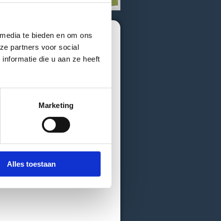
 media te bieden en om ons
ze partners voor social
nformatie die u aan ze heeft
bij Camping “Bij de
stische plekken hebben we 13
an voldoende privacy. Wilt u
Marketing
, zorgen wij dat de koffie klaar
Alles toestaan