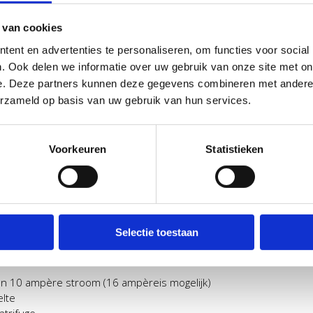
 van cookies
ent en advertenties te personaliseren, om functies voor social
huur
. Ook delen we informatie over uw gebruik van onze site met on
e. Deze partners kunnen deze gegevens combineren met andere i
plekje op een gezellige camping. Kom dan gerust een kijkje nemen 
erzameld op basis van uw gebruik van hun services.
t tegenover het natuurgebied ’t Wierdense veld. Naast 40 toeri
jn nog 3 kavels te huur.. De kavels zijn ruim opgezet en voorzien v
e camping dan bent u bij ons aan het goede adres.
Voorkeuren
Statistieken
en kavel, neem gerust contact met ons op. Als u vooraf even belt
 mailen.
Selectie toestaan
ent
en stroom, gas en een vast rioolaansluiting
an 10 ampère stroom (16 ampèreis mogelijk)
elte
trifuge.